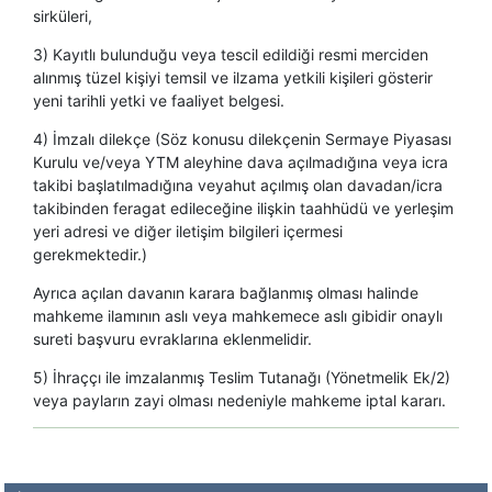
sirküleri,
3) Kayıtlı bulunduğu veya tescil edildiği resmi merciden
alınmış tüzel kişiyi temsil ve ilzama yetkili kişileri gösterir
yeni tarihli yetki ve faaliyet belgesi.
4) İmzalı dilekçe (Söz konusu dilekçenin Sermaye Piyasası
Kurulu ve/veya YTM aleyhine dava açılmadığına veya icra
takibi başlatılmadığına veyahut açılmış olan davadan/icra
takibinden feragat edileceğine ilişkin taahhüdü ve yerleşim
yeri adresi ve diğer iletişim bilgileri içermesi
gerekmektedir.)
Ayrıca açılan davanın karara bağlanmış olması halinde
mahkeme ilamının aslı veya mahkemece aslı gibidir onaylı
sureti başvuru evraklarına eklenmelidir.
5) İhraççı ile imzalanmış Teslim Tutanağı (Yönetmelik Ek/2)
veya payların zayi olması nedeniyle mahkeme iptal kararı.