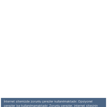
İnternet sitemizde zorunlu çerezler kullanılmaktadır. Opsiyonel
çerezler ise kullanılmamaktadır. Zorunlu çerezler, internet sitesinin