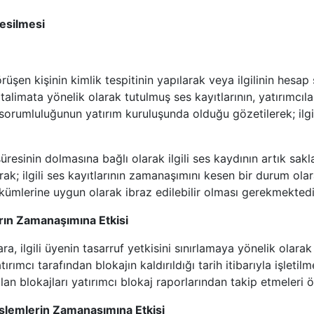
esilmesi
rüşen kişinin kimlik tespitinin yapılarak veya ilgilinin hesa
a talimata yönelik olarak tutulmuş ses kayıtlarının, yatırımcıla
 sorumluluğunun yatırım kuruluşunda olduğu gözetilerek; ilgi
sinin dolmasına bağlı olarak ilgili ses kaydının artık sakl
rak; ilgili ses kayıtlarının zamanaşımını kesen bir durum ola
ümlerine uygun olarak ibraz edilebilir olması gerekmektedi
arın Zamanaşımına Etkisi
, ilgili üyenin tasarruf yetkisini sınırlamaya yönelik olarak
rımcı tarafından blokajın kaldırıldığı tarih itibarıyla işleti
lan blokajları yatırımcı blokaj raporlarından takip etmeleri
n İşlemlerin Zamanaşımına Etkisi