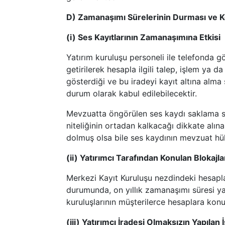
D) Zamanaşımı Sürelerinin Durması ve K
(i) Ses Kayıtlarının Zamanaşımına Etkisi
Yatırım kuruluşu personeli ile telefonda gö
getirilerek hesapla ilgili talep, işlem ya d
gösterdiği ve bu iradeyi kayıt altına alma
durum olarak kabul edilebilecektir.
Mevzuatta öngörülen ses kaydı saklama süre
niteliğinin ortadan kalkacağı dikkate alına
dolmuş olsa bile ses kaydının mevzuat hük
(ii) Yatırımcı Tarafından Konulan Blokajl
Merkezi Kayıt Kuruluşu nezdindeki hesaplara
durumunda, on yıllık zamanaşımı süresi yatı
kuruluşlarının müşterilerce hesaplara konu
(iii) Yatırımcı İradesi Olmaksızın Yapıla