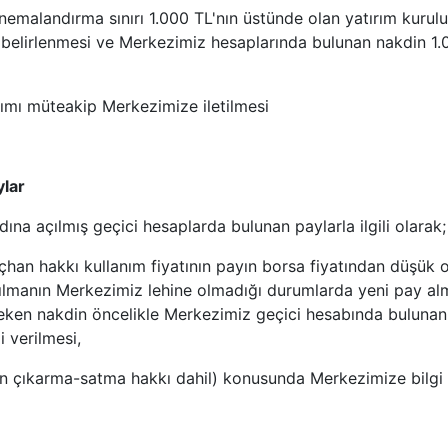
landırma sınırı 1.000 TL'nın üstünde olan yatırım kuruluşl
k belirlenmesi ve Merkezimiz hesaplarında bulunan nakdin 1
rımı müteakip Merkezimize iletilmesi
ylar
ına açılmış geçici hesaplarda bulunan paylarla ilgili olarak;
han hakkı kullanım fiyatının payın borsa fiyatından düşük ol
tılmanın Merkezimiz lehine olmadığı durumlarda yeni pay alma
ereken nakdin öncelikle Merkezimiz geçici hesabında bulunan 
 verilmesi,
ktan çıkarma-satma hakkı dahil) konusunda Merkezimize bilgi 