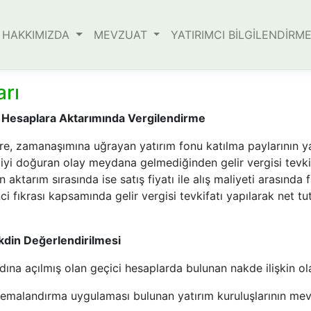
HAKKIMIZDA
MEVZUAT
YATIRIMCI BİLGİLENDİRM
rı
ci Hesaplara Aktarımında Vergilendirme
ere, zamanaşımına uğrayan yatırım fonu katılma paylarının y
iyi doğuran olay meydana gelmediğinden gelir vergisi tevkif
 aktarım sırasında ise satış fiyatı ile alış maliyeti arasında 
i fıkrası kapsamında gelir vergisi tevkifatı yapılarak net t
din Değerlendirilmesi
ına açılmış olan geçici hesaplarda bulunan nakde ilişkin ol
 nemalandırma uygulaması bulunan yatırım kuruluşlarının m