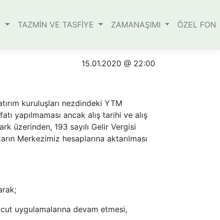
E
TAZMİN VE TASFİYE
ZAMANAŞIMI
ÖZEL FON
15.01.2020 @ 22:00
atırım kuruluşları nezdindeki YTM
atı yapılmaması ancak alış tarihi ve alış
fark üzerinden, 193 sayılı Gelir Vergisi
utarın Merkezimiz hesaplarına aktarılması
arak;
evcut uygulamalarına devam etmesi,