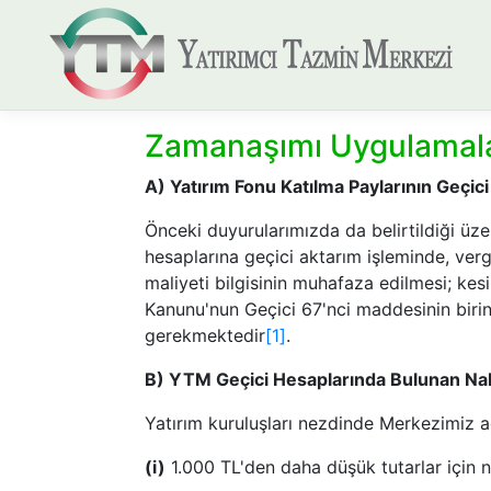
Zamanaşımı Uygulamala
​A) Yatırım Fonu Katılma Paylarının Geçi
Önceki duyurularımızda da belirtildiği üz
hesaplarına geçici aktarım işleminde, verg
maliyeti bilgisinin muhafaza edilmesi; kesin
Kanunu'nun Geçici 67'nci maddesinin birinc
gerekmektedir
[1]
.
B) YTM Geçici Hesaplarında Bulunan Nak
Yatırım kuruluşları nezdinde Merkezimiz ad
(i)
1.000 TL'den daha düşük tutarlar için