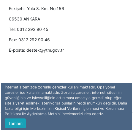
Eskişehir Yolu 8. Km. No:156
06530 ANKARA
Tel: 0312 292 90 45
Fax: 0312 292 90 46
E-posta: destek@ytm.gov.tr​
İnternet sitemizde zorunlu çerezler kullanılmaktadır. Opsiyonel
çerezler ise kullanılmamaktadır. Zorunlu çerezler, internet sitesinin
güvenliğinin ve işlevselliğinin artırılması amacıyla gerekli olup eğer
site ziyaret edilmek isteniyorsa bunların reddi mümkün değildir. Daha
fazla bilgi için Merkezimizin
Kişisel Verilerin İşlenmesi ve Korunması
Politikası İle Aydınlatma Metni
ni incelemenizi rica ederiz.
© 2026 - Yatırımcı Tazmin Merkezi (YTM)
Tamam