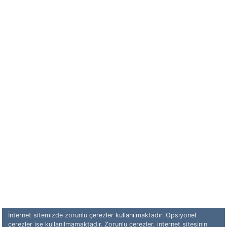
İnternet sitemizde zorunlu çerezler kullanılmaktadır. Opsiyonel
çerezler ise kullanılmamaktadır. Zorunlu çerezler, internet sitesinin